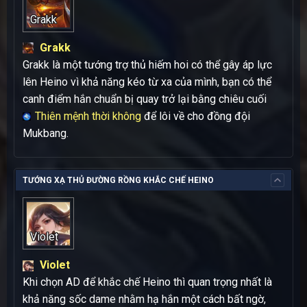
Grakk
Grakk
Grakk là một tướng trợ thủ hiếm hoi có thể gây áp lực
lên Heino vì khả năng kéo từ xa của mình, bạn có thể
canh điểm hắn chuẩn bị quay trở lại bằng chiêu cuối
Thiên mệnh thời không
để lôi về cho đồng đội
Mukbang.
TƯỚNG XẠ THỦ ĐƯỜNG RỒNG KHẮC CHẾ HEINO
Violet
Violet
Khi chọn AD để khắc chế Heino thì quan trọng nhất là
khả năng sốc dame nhằm hạ hắn một cách bất ngờ,