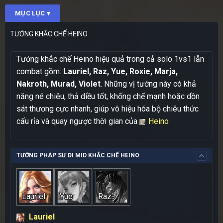
MỤC LỤC ▾
TƯỚNG KHẮC CHẾ HEINO
Tướng khắc chế Heino hiệu quả trong cả solo 1vs1 lẫn
combat gồm:
Lauriel, Raz, Yue, Roxie, Marja,
Nakroth, Murad, Violet
. Những vị tướng này có khả
năng né chiêu, thả diều tốt, khống chế mạnh hoặc dồn
sát thương cực nhanh, giúp vô hiệu hóa bộ chiêu thức
cấu rỉa và quay ngược thời gian của
Heino
TƯỚNG PHÁP SƯ ĐI MID KHẮC CHẾ HEINO
Lauriel
Yue
Raz
Lauriel