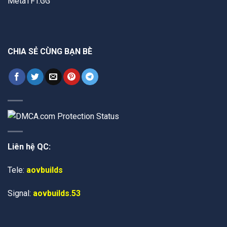
MetaTFT.GG
CHIA SẺ CÙNG BẠN BÈ
Liên hệ QC:
Tele:
aovbuilds
Signal:
aovbuilds.53