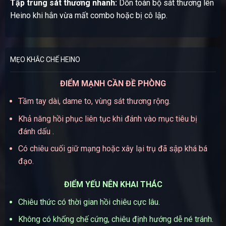
Tập trung sát thương nhanh:
Dồn toàn bộ sát thương lên
Heino khi hắn vừa mất combo hoặc bị cô lập.
MẸO KHẮC CHẾ HEINO
ĐIỂM MẠNH CẦN ĐỀ PHÒNG
Tầm tay dài, dame to, vùng sát thương rộng.
Khả năng hồi phục liên tục khi đánh vào mục tiêu bị
đánh dấu .
Có chiêu cuối giữ mạng hoặc xây lại trụ đã sập khá bá
đạo.
ĐIỂM YẾU NÊN KHAI THÁC
Chiêu thức có thời gian hồi chiêu cực lâu.
Không có khống chế cứng, chiêu định hướng dễ né tránh.