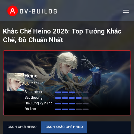
Skip
to
content
Khắc Chế Heino 2026: Top Tướng Khắc
Chế, Đồ Chuẩn Nhất
Heino
Pháp Sư
Sinh mệnh
Sát thương
Hiệu ứng kỹ năng
Độ khó
CÁCH CHƠI HEINO
CÁCH KHẮC CHẾ HEINO