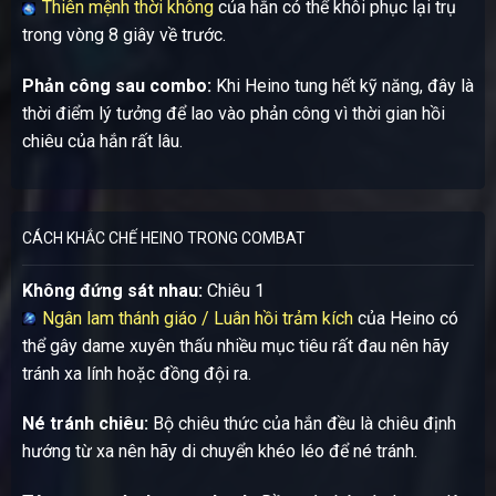
Thiên mệnh thời không
của hắn có thể khôi phục lại trụ
trong vòng 8 giây về trước.
Phản công sau combo:
Khi Heino tung hết kỹ năng, đây là
thời điểm lý tưởng để lao vào phản công vì thời gian hồi
chiêu của hắn rất lâu.
CÁCH KHẮC CHẾ HEINO TRONG COMBAT
Không đứng sát nhau:
Chiêu 1
Ngân lam thánh giáo / Luân hồi trảm kích
của Heino có
thể gây dame xuyên thấu nhiều mục tiêu rất đau nên hãy
tránh xa lính hoặc đồng đội ra.
Né tránh chiêu:
Bộ chiêu thức của hắn đều là chiêu định
hướng từ xa nên hãy di chuyển khéo léo để né tránh.