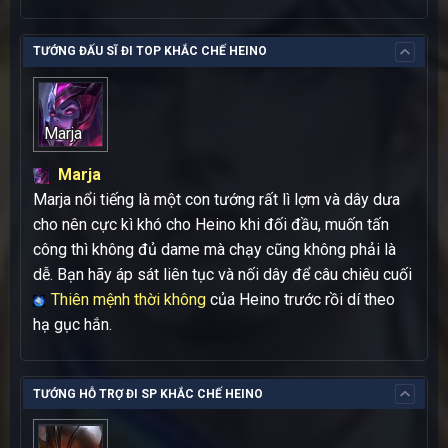
TƯỚNG ĐẤU SĨ ĐI TOP KHẮC CHẾ HEINO
Marja
Marja
Marja nổi tiếng là một con tướng rất lì lợm và dây dưa
cho nên cực kì khó cho Heino khi đối đầu, muốn tấn
công thì không đủ dame mà chạy cũng không phải là
dễ. Bạn hãy áp sát liên tục và nối dây để câu chiêu cuối
Thiên mệnh thời không
của Heino trước rồi dí theo
hạ gục hắn.
TƯỚNG HỖ TRỢ ĐI SP KHẮC CHẾ HEINO