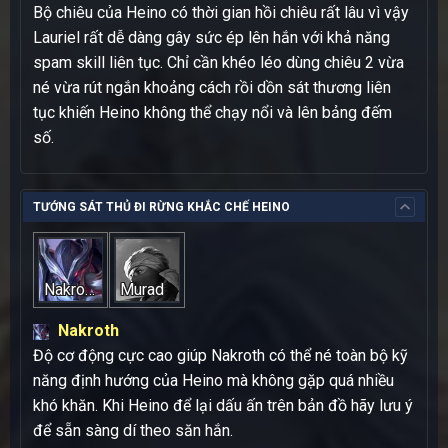
Bộ chiêu của Heino có thời gian hồi chiêu rất lâu vì vậy
Lauriel rất dễ dàng gây sức ép lên hắn với khả năng
spam skill liên tục. Chỉ cần khéo léo dùng chiêu 2 vừa
né vừa rút ngắn khoảng cách rồi dồn sát thương liên
tục khiến Heino không thể chạy nổi và lên bảng đếm
số.
TƯỚNG SÁT THỦ ĐI RỪNG KHẮC CHẾ HEINO
Nakroth
Murad
Nakroth
Độ cơ động cực cao giúp Nakroth có thể né toàn bộ kỹ
năng định hướng của Heino mà không gặp quá nhiều
khó khăn. Khi Heino để lại dấu ấn trên bản đồ hãy lưu ý
để sẵn sàng dí theo săn hắn.