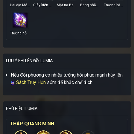
Đại địa Mở trói
Giày kiên cường
Mặt nạ Berith
Băng nhẫn Skadi
Trượng băng
Trượng hỗn mang
LƯU Ý KHI LÊN ĐỒ ILUMIA
Nếu đối phương có nhiều tướng hồi phuc mạnh hãy lên
Sách Truy Hồn
sớm để khắc chế địch.
PHÙ HIỆU ILUMIA
THÁP QUANG MINH