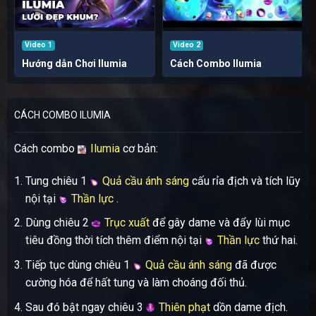
Video 1
Video 2
Hướng dẫn Chơi Ilumia
Cách Combo Ilumia
CÁCH COMBO ILUMIA
Cách combo
Ilumia
cơ bản:
Tung chiêu 1
Quả cầu ánh sáng
cấu rỉa địch và tích lũy
nội tại
Thần lực
.
Dùng chiêu 2
Trục xuất
để gây dame và đẩy lùi mục
tiêu đồng thời tích thêm điểm nội tại
Thần lực
thứ hai.
Tiếp tục dùng chiêu 1
Quả cầu ánh sáng
đã được
cường hóa để hất tung và làm choáng đối thủ.
Sau đó bật ngay chiêu 3
Thiên phạt
dồn dame địch.