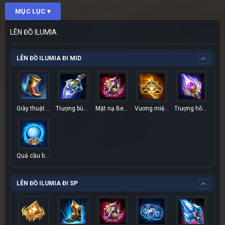
MỤC LỤC ▾
LÊN ĐỒ ILUMIA
LÊN ĐỒ ILUMIA ĐI MID
Giày thuật sĩ
Trượng bùng nổ
Mặt nạ Berith
Vương miện Hecate
Trượng hỗn mang
Quả cầu băng sương
LÊN ĐỒ ILUMIA ĐI SP