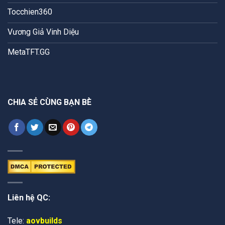
Tocchien360
Vương Giả Vinh Diệu
MetaTFT.GG
CHIA SẺ CÙNG BẠN BÈ
Liên hệ QC:
Tele:
aovbuilds