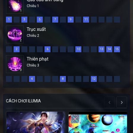
Chiêu 1
1
1
3
5
7
9
11
Trục xuất
Chiêu 2
2
2
6
10
13
14
15
Thiên phạt
Chiêu 3
3
4
8
12
CÁCH CHƠI ILUMIA