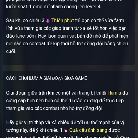
kiểm soát đường để nhanh chóng lên level 4.
Sau khi có chiêu 3
Thiên phạt
thì bạn có thể vừa farm
lính vừa tham gia các giao tranh từ xa sẽ tốt hơn việc bạn
đảo lane sớm. Hãy luôn quan sát bản đồ nhỏ để phát hiện
nơi nào có combat đề kịp thời hỗ trợ đồng đội bằng chiêu
cuối.
CÁCH CHƠI ILUMIA GIAI ĐOẠN GIỮA GAME
Giai đoạn giữa trận khi có một vài trang bị thì
Ilumia
đã
cứng cáp hơn nên bạn có thể đi đảo đường để trực tiếp
tham gia vào các combat nhỏ hỗ trợ đồng đội.
Hãy giữ vị trí thấp và xả chiêu để tối ưu thế mạnh của vị
tướng này, để ý khi chiêu 1
Quả cầu ánh sáng
được
cường hóa sẽ có thể hất tung rồi làm choáng nhiều kẻ địch