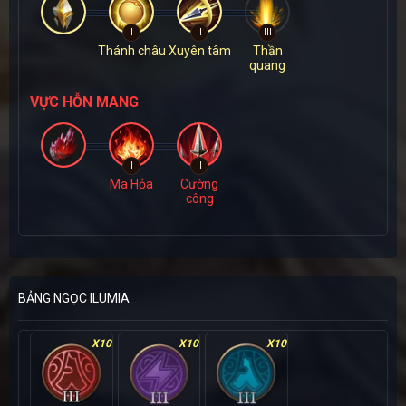
I
II
III
Thánh châu
Xuyên tâm
Thần
quang
VỰC HỖN MANG
I
II
Ma Hỏa
Cường
công
BẢNG NGỌC ILUMIA
X10
X10
X10