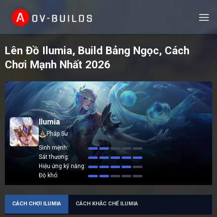
Skip
to
content
Lên Đồ Ilumia, Build Bảng Ngọc, Cách
Chơi Mạnh Nhất 2026
Ilumia
Pháp Sư
Sinh mệnh
Sát thương
Hiệu ứng kỹ năng
Độ khó
CÁCH CHƠI ILUMIA
CÁCH KHẮC CHẾ ILUMIA