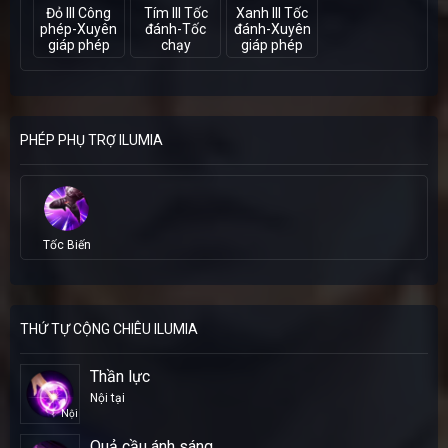
Đỏ III Công
Tím III Tốc
Xanh III Tốc
phép-Xuyên
đánh-Tốc
đánh-Xuyên
giáp phép
chạy
giáp phép
PHÉP PHỤ TRỢ ILUMIA
Tốc Biến
THỨ TỰ CỘNG CHIÊU ILUMIA
Thần lực
Nội tại
Nội
Quả cầu ánh sáng