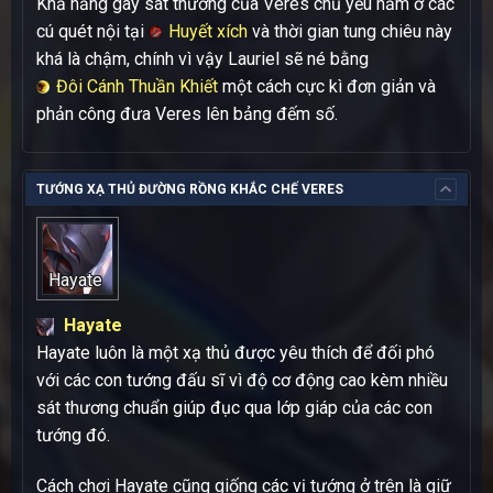
Khả năng gây sát thương của Veres chủ yếu nằm ở các
cú quét nội tại
Huyết xích
và thời gian tung chiêu này
khá là chậm, chính vì vậy Lauriel sẽ né bằng
Đôi Cánh Thuần Khiết
một cách cực kì đơn giản và
phản công đưa Veres lên bảng đếm số.
TƯỚNG XẠ THỦ ĐƯỜNG RỒNG KHẮC CHẾ VERES
Hayate
Hayate
Hayate luôn là một xạ thủ được yêu thích để đối phó
với các con tướng đấu sĩ vì độ cơ động cao kèm nhiều
sát thương chuẩn giúp đục qua lớp giáp của các con
tướng đó.
Cách chơi Hayate cũng giống các vị tướng ở trên là giữ