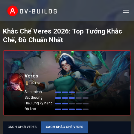
Skip
to
content
Khắc Chế Veres 2026: Top Tướng Khắc
Chế, Đồ Chuẩn Nhất
Veres
Đấu Sĩ
Sinh mệnh
Sát thương
Hiệu ứng kỹ năng
Độ khó
CÁCH CHƠI VERES
CÁCH KHẮC CHẾ VERES