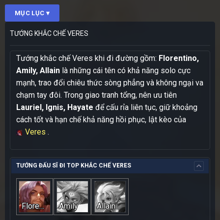
MỤC LỤC ▾
TƯỚNG KHẮC CHẾ VERES
Tướng khắc chế Veres khi đi đường gồm:
Florentino,
Amily, Allain
là những cái tên có khả năng solo cực
mạnh, trao đổi chiêu thức sòng phẳng và không ngại va
chạm tay đôi. Trong giao tranh tổng, nên ưu tiên
Lauriel, Ignis, Hayate
để cấu rỉa liên tục, giữ khoảng
cách tốt và hạn chế khả năng hồi phục, lật kèo của
Veres
.
TƯỚNG ĐẤU SĨ ĐI TOP KHẮC CHẾ VERES
Florentino
Amily
Allain