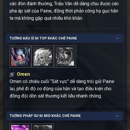
các đòn đánh thường, Triệu Vân dễ dàng chịu được các
pha áp sát của Paine, đồng thời phản công hạ gục hắn
ta mà không gặp quá nhiều khó khăn.
TƯỚNG ĐẤU SĨ ĐI TOP KHẮC CHẾ PAINE
Omen
Allain
Skud
Omen
Omen có chiêu cuối “Sát vực” dễ dàng trói giữ Paine
lại, phế đi độ cơ động của hắn và tạo điều kiện cho
đồng đội dồn sát thương kết liễu nhanh chóng.
TƯỚNG PHÁP SƯ ĐI MID KHẮC CHẾ PAINE