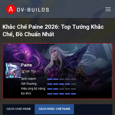
Skip
to
content
Khắc Chế Paine 2026: Top Tướng Khắc
Chế, Đồ Chuẩn Nhất
Paine
Sát Thủ
Sinh mệnh
Sát thương
Hiệu ứng kỹ năng
Độ khó
CÁCH CHƠI PAINE
CÁCH KHẮC CHẾ PAINE