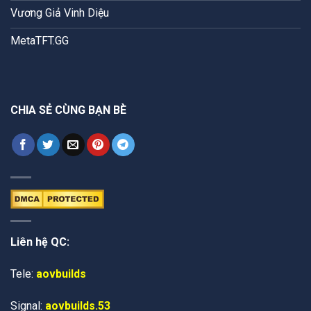
Vương Giả Vinh Diệu
MetaTFT.GG
CHIA SẺ CÙNG BẠN BÈ
Liên hệ QC:
Tele:
aovbuilds
Signal:
aovbuilds.53