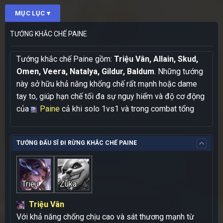
MỤC LỤC ▾
TƯỚNG KHẮC CHẾ PAINE
Tướng khắc chế Paine gồm:
Triệu Vân, Allain, Skud,
Omen, Veera, Natalya, Gildur, Baldum
. Những tướng
này sở hữu khả năng khống chế rất mạnh hoặc dame
tay to, giúp hạn chế tối đa sự nguy hiểm và độ cơ động
của
Paine
cả khi solo 1vs1 và trong combat tổng
TƯỚNG ĐẤU SĨ ĐI RỪNG KHẮC CHẾ PAINE
Triệu Vân
Zuka
Triệu Vân
Với khả năng chống chịu cao và sát thương mạnh từ