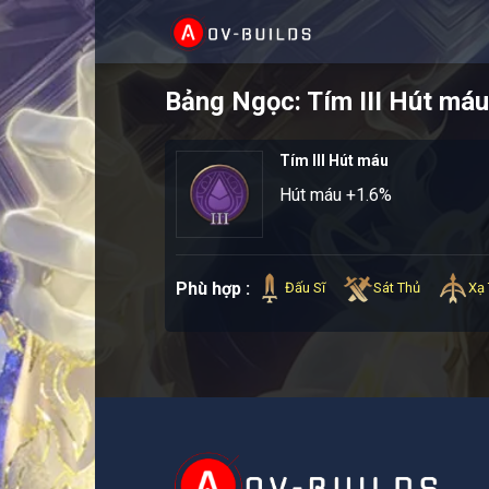
Skip
to
content
Bảng Ngọc: Tím III Hút máu
Tím III Hút máu
Hút máu +1.6%
Phù hợp :
Đấu Sĩ
Sát Thủ
Xạ