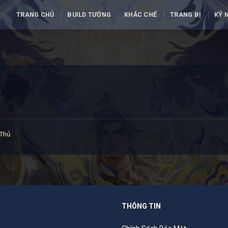
TRANG CHỦ
BUILD TƯỚNG
KHẮC CHẾ
TRANG BỊ
KỸ 
 Thủ
THÔNG TIN