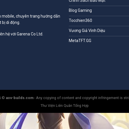
Chính Sách Bảo Mật
Blog Gaming
ân mobile, chuyên trang hướng dẫn
Tocchien360
 bị di động.
Vương Giả Vinh Diệu
iên hệ với Garena Co Ltd.
MetaTFT.GG
26 ©
aov-builds.com
- Any copying of content and copyright infringement is stric
Thư Viện Liên Quân Tổng Hợp