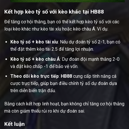
Kết hợp kèo tỷ số với kèo khác tại HB88
Để tăng cơ hội thắng, bạn có thể kết hợp kèo tỷ số với các
loại kèo khác như kèo tài xỉu hoặc kèo châu Á. Ví dụ:
Kèo tỷ số + kèo tài xỉu
: Nếu dự đoán tỷ số 2-1, bạn có
thể đặt thêm kèo tài 2.5 để tăng lợi nhuận.
Kèo tỷ số + kèo châu Á
: Dự đoán đội mạnh thắng 2-0
và đặt kèo chấp -1 để bảo vệ vốn.
Theo dõi kèo trực tiếp
:
HB88
cung cấp tính năng cá
cược trực tiếp, giúp bạn điều chỉnh tỷ số dự đoán dựa
trên diễn biến trận đấu.
Bằng cách kết hợp linh hoạt, bạn không chỉ tăng cơ hội thắng
mà còn giảm thiểu rủi ro khi dự đoán sai.
Kết luận