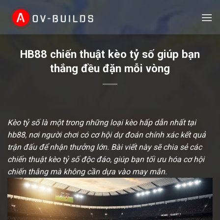
Skip
to
content
HB88 chiến thuật kèo tỷ số giúp bạn
thắng đều đặn mỗi vòng
Kèo tỷ số là một trong những loại kèo hấp dẫn nhất tại
hb88
, nơi người chơi có cơ hội dự đoán chính xác kết quả
trận đấu để nhận thưởng lớn. Bài viết này sẽ chia sẻ các
chiến thuật kèo tỷ số độc đáo, giúp bạn tối ưu hóa cơ hội
chiến thắng mà không cần dựa vào may mắn.