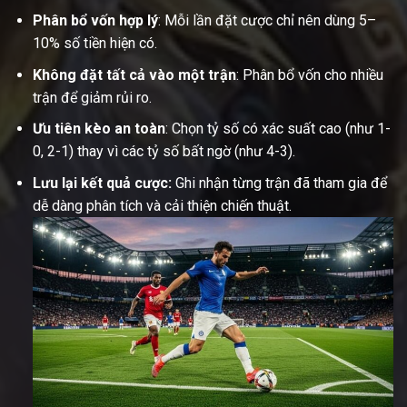
Phân bổ vốn hợp lý
: Mỗi lần đặt cược chỉ nên dùng 5–
10% số tiền hiện có.
Không đặt tất cả vào một trận
: Phân bổ vốn cho nhiều
trận để giảm rủi ro.
Ưu tiên kèo an toàn
: Chọn tỷ số có xác suất cao (như 1-
0, 2-1) thay vì các tỷ số bất ngờ (như 4-3).
Lưu lại kết quả cược:
Ghi nhận từng trận đã tham gia để
dễ dàng phân tích và cải thiện chiến thuật.