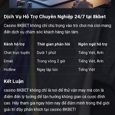
Dịch Vụ Hỗ Trợ Chuyên Nghiệp 24/7 tại 8kbet
Casino 8KBET không chỉ chú trọng vào trò chơi mà còn mang
đến dịch vụ chăm sóc khách hàng tận tâm.
Kênh hỗ trợ
Thời gian phản hồi
Ngôn ngữ hỗ trợ
Chat trực tuyến
Dưới 1 phút
Tiếng Việt, Anh
Email
Trong vòng 2 giờ
Tiếng Việt, Anh
Hotline
Ngay lập tức
Tiếng Việt
Kết Luận
casino 8KBET
không chỉ là nơi để thử vận may mà còn là
điểm đến lý tưởng để tận hưởng không gian cá cược đỉnh
cao. Hãy tham gia ngay hôm nay để đắm mình trong thế giới
giải trí đầy phấn khích tại casino 8KBET!