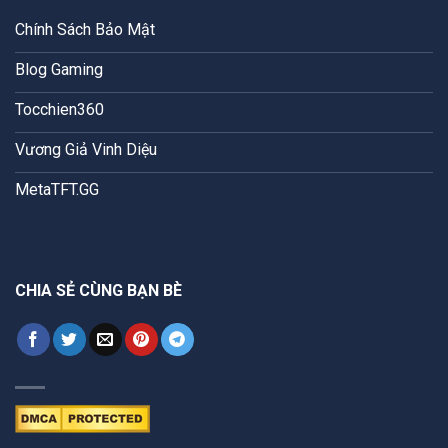
Chính Sách Bảo Mật
Blog Gaming
Tocchien360
Vương Giả Vinh Diệu
MetaTFT.GG
CHIA SẺ CÙNG BẠN BÈ