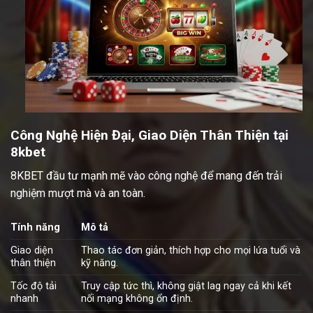
Công Nghệ Hiện Đại, Giao Diện Thân Thiện tại
8kbet
8KBET đầu tư mạnh mẽ vào công nghệ để mang đến trải
nghiệm mượt mà và an toàn.
Tính năng
Mô tả
Giao diện
Thao tác đơn giản, thích hợp cho mọi lứa tuổi và
thân thiện
kỹ năng.
Tốc độ tải
Truy cập tức thì, không giật lag ngay cả khi kết
nhanh
nối mạng không ổn định.