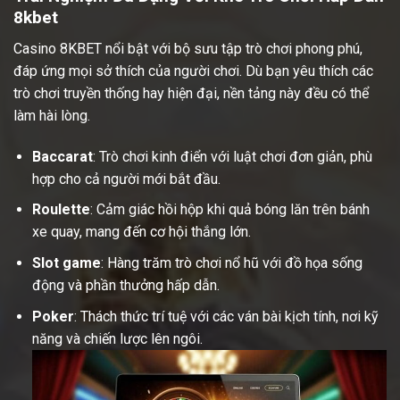
8kbet
Casino 8KBET nổi bật với bộ sưu tập trò chơi phong phú,
đáp ứng mọi sở thích của người chơi. Dù bạn yêu thích các
trò chơi truyền thống hay hiện đại, nền tảng này đều có thể
làm hài lòng.
Baccarat
: Trò chơi kinh điển với luật chơi đơn giản, phù
hợp cho cả người mới bắt đầu.
Roulette
: Cảm giác hồi hộp khi quả bóng lăn trên bánh
xe quay, mang đến cơ hội thắng lớn.
Slot game
: Hàng trăm trò chơi nổ hũ với đồ họa sống
động và phần thưởng hấp dẫn.
Poker
: Thách thức trí tuệ với các ván bài kịch tính, nơi kỹ
năng và chiến lược lên ngôi.